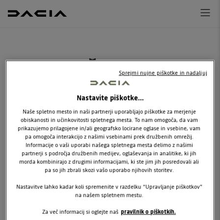
NAROČITE SE NA
Sprejmi nujne piškotke in nadaljuj
SERVIS
Nastavite piškotke...
Naročite se na servis za vaše vozilo. Izpolnite
Naše spletno mesto in naši partnerji uporabljajo piškotke za merjenje
spodnji obrazec in si zagotovite odziv v 24
obiskanosti in učinkovitosti spletnega mesta. To nam omogoča, da vam
prikazujemo prilagojene in/ali geografsko locirane oglase in vsebine, vam
urah!
pa omogoča interakcijo z našimi vsebinami prek družbenih omrežij.
Informacije o vaši uporabi našega spletnega mesta delimo z našimi
partnerji s področja družbenih medijev, oglaševanja in analitike, ki jih
morda kombinirajo z drugimi informacijami, ki ste jim jih posredovali ali
pa so jih zbrali skozi vašo uporabo njihovih storitev.
Nastavitve lahko kadar koli spremenite v razdelku “Upravljanje piškotkov”
na našem spletnem mestu.
Za več informacij si oglejte naš
pravilnik o piškotkih.