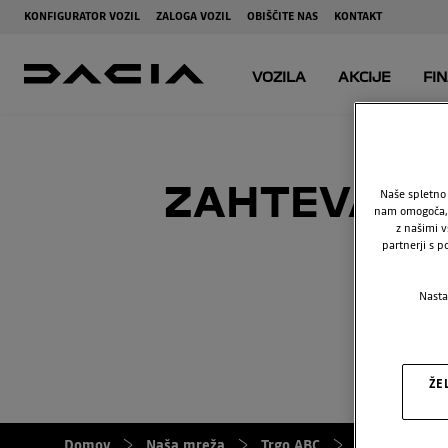
ZAHTEVA PO
Naše spletno 
nam omogoča, d
z našimi v
partnerji s p
Nasta
ŽE