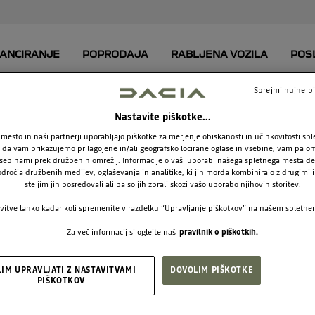
Sprejmi nujne pi
Nastavite piškotke...
NUDBE ZA NAKUP P
mesto in naši partnerji uporabljajo piškotke za merjenje obiskanosti in učinkovitosti sp
a vam prikazujemo prilagojene in/ali geografsko locirane oglase in vsebine, vam pa om
sebinami prek družbenih omrežij. Informacije o vaši uporabi našega spletnega mesta de
odročja družbenih medijev, oglaševanja in analitike, ki jih morda kombinirajo z drugimi i
Ste našli popolno vozilo zase?
ste jim jih posredovali ali pa so jih zbrali skozi vašo uporabo njihovih storitev.
vitve lahko kadar koli spremenite v razdelku “Upravljanje piškotkov” na našem spletn
Za več informacij si oglejte naš
pravilnik o piškotkih.
LIM UPRAVLJATI Z NASTAVITVAMI
DOVOLIM PIŠKOTKE
PIŠKOTKOV