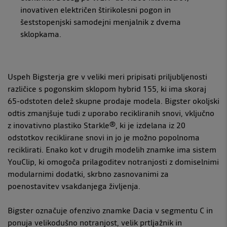
inovativen električen štirikolesni pogon in
šeststopenjski samodejni menjalnik z dvema
sklopkama.
Uspeh Bigsterja gre v veliki meri pripisati priljubljenosti
različice s pogonskim sklopom hybrid 155, ki ima skoraj
65-odstoten delež skupne prodaje modela. Bigster okoljski
odtis zmanjšuje tudi z uporabo recikliranih snovi, vključno
z inovativno plastiko Starkle®, ki je izdelana iz 20
odstotkov reciklirane snovi in jo je možno popolnoma
reciklirati. Enako kot v drugih modelih znamke ima sistem
YouClip, ki omogoča prilagoditev notranjosti z domiselnimi
modularnimi dodatki, skrbno zasnovanimi za
poenostavitev vsakdanjega življenja.
Bigster označuje ofenzivo znamke Dacia v segmentu C in
ponuja velikodušno notranjost, velik prtljažnik in