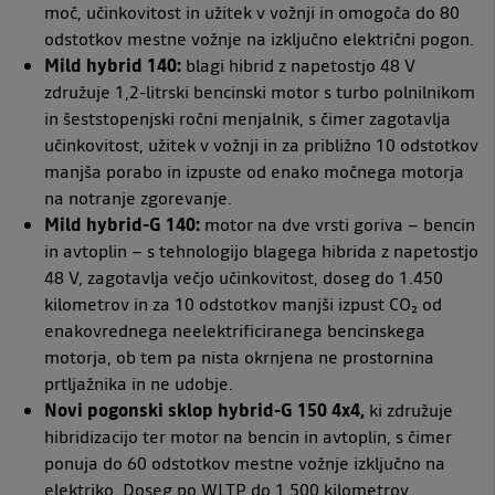
moč, učinkovitost in užitek v vožnji in omogoča do 80
odstotkov mestne vožnje na izključno električni pogon.
Mild hybrid 140:
blagi hibrid z napetostjo 48 V
združuje 1,2-litrski bencinski motor s turbo polnilnikom
in šeststopenjski ročni menjalnik, s čimer zagotavlja
učinkovitost, užitek v vožnji in za približno 10 odstotkov
manjša porabo in izpuste od enako močnega motorja
na notranje zgorevanje.
Mild hybrid-G 140:
motor na dve vrsti goriva – bencin
in avtoplin – s tehnologijo blagega hibrida z napetostjo
48 V, zagotavlja večjo učinkovitost, doseg do 1.450
kilometrov in za 10 odstotkov manjši izpust CO₂ od
enakovrednega neelektrificiranega bencinskega
motorja, ob tem pa nista okrnjena ne prostornina
prtljažnika in ne udobje.
Novi pogonski sklop hybrid-G 150 4x4,
ki združuje
hibridizacijo ter motor na bencin in avtoplin, s čimer
ponuja do 60 odstotkov mestne vožnje izključno na
elektriko. Doseg po WLTP do 1.500 kilometrov,