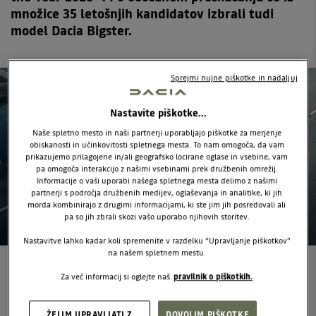
množice 35 letošnjih kandidatov izbrali tudi
model Dacia Bigster.
Sprejmi nujne piškotke in nadaljuj
Nastavite piškotke...
Naše spletno mesto in naši partnerji uporabljajo piškotke za merjenje
obiskanosti in učinkovitosti spletnega mesta. To nam omogoča, da vam
prikazujemo prilagojene in/ali geografsko locirane oglase in vsebine, vam
pa omogoča interakcijo z našimi vsebinami prek družbenih omrežij.
Informacije o vaši uporabi našega spletnega mesta delimo z našimi
partnerji s področja družbenih medijev, oglaševanja in analitike, ki jih
morda kombinirajo z drugimi informacijami, ki ste jim jih posredovali ali
pa so jih zbrali skozi vašo uporabo njihovih storitev.
Nastavitve lahko kadar koli spremenite v razdelku “Upravljanje piškotkov”
na našem spletnem mestu.
Za več informacij si oglejte naš
pravilnik o piškotkih.
Dacia Bigster uteleša videnje znamke športnega terenca
segmenta C, vozila, ki združuje enostavnost, pripravnost in
ŽELIM UPRAVLJATI Z
DOVOLIM PIŠKOTKE