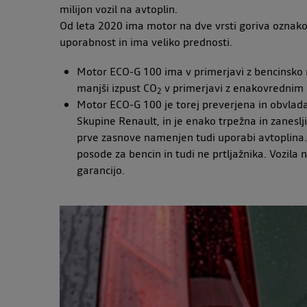
milijon vozil na avtoplin.
Od leta 2020 ima motor na dve vrsti goriva oznak
uporabnost in ima veliko prednosti.
Motor ECO-G 100 ima v primerjavi z bencinsko ra
manjši izpust CO
v primerjavi z enakovrednim b
2
Motor ECO-G 100 je torej preverjena in obvladan
Skupine Renault, in je enako trpežna in zaneslj
prve zasnove namenjen tudi uporabi avtoplina. 
posode za bencin in tudi ne prtljažnika. Vozila
garancijo.