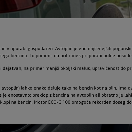
n v uporabi gospodaren. Avtoplin je eno najcenejših pogonskih g
ega bencina. To pomeni, da prihranek pri porabi polne posode 
dajatvah, na primer manjši okoljski malus, upravičenost do pre
n avtoplin) lahko enako deluje tako na bencin kot na plin. Ima d
je je enostavno: preklop z bencina na avtoplin ali obratno je l
preklopi na bencin. Motor ECO-G 100 omogoča rekorden doseg d