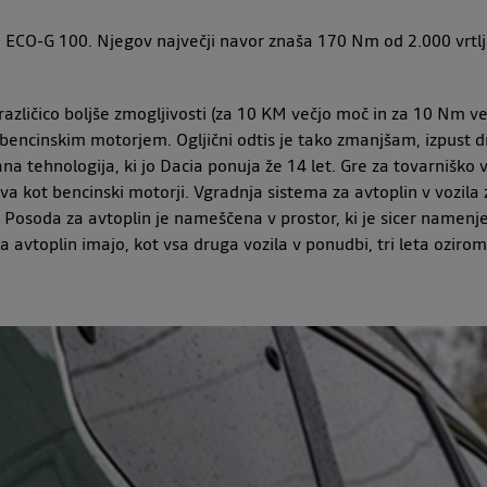
o ECO-G 100. Njegov največji navor znaša 170 Nm od 2.000 vrtl
zličico boljše zmogljivosti (za 10 KM večjo moč in za 10 Nm ve
encinskim motorjem. Ogljični odtis je tako zmanjšam, izpust d
a tehnologija, ki jo Dacia ponuja že 14 let. Gre za tovarniško 
iva kot bencinski motorji. Vgradnja sistema za avtoplin v vozil
Posoda za avtoplin je nameščena v prostor, ki je sicer namenj
 na avtoplin imajo, kot vsa druga vozila v ponudbi, tri leta ozi