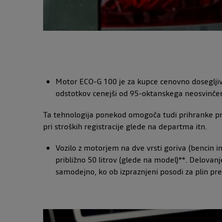
Motor ECO-G 100 je za kupce cenovno dosegljiv i
odstotkov cenejši od 95-oktanskega neosvinčen
Ta tehnologija ponekod omogoča tudi prihranke pri 
pri stroških registracije glede na departma itn.
Vozilo z motorjem na dve vrsti goriva (bencin i
približno 50 litrov (glede na model)**. Delovan
samodejno, ko ob izpraznjeni posodi za plin 