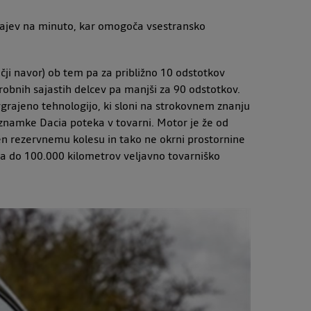
jajev na minuto, kar omogoča vsestransko
čji navor) ob tem pa za približno 10 odstotkov
robnih sajastih delcev pa manjši za 90 odstotkov.
vgrajeno tehnologijo, ki sloni na strokovnem znanju
a znamke Dacia poteka v tovarni. Motor je že od
en rezervnemu kolesu in tako ne okrni prostornine
roma do 100.000 kilometrov veljavno tovarniško