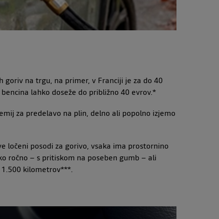
oriv na trgu, na primer, v Franciji je za do 40
bencina lahko doseže do približno 40 evrov.*
mij za predelavo na plin, delno ali popolno izjemo
ve ločeni posodi za gorivo, vsaka ima prostornino
ahko ročno – s pritiskom na poseben gumb – ali
o 1.500 kilometrov***.