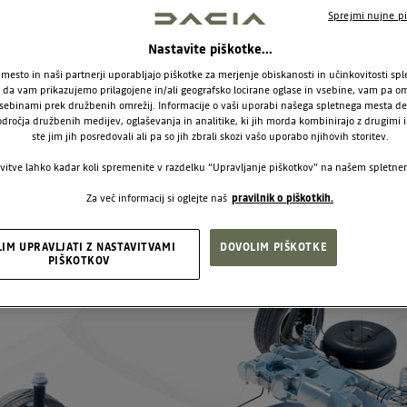
odarno uporabnost, in s tem ustreza pot
Sprejmi nujne pi
 koncu julija 2024 vodilna znamka na trg
Nastavite piškotke...
oči skoraj 40 odstotkov kupcev znamke.
mesto in naši partnerji uporabljajo piškotke za merjenje obiskanosti in učinkovitosti sp
a vam prikazujemo prilagojene in/ali geografsko locirane oglase in vsebine, vam pa om
sebinami prek družbenih omrežij. Informacije o vaši uporabi našega spletnega mesta de
odročja družbenih medijev, oglaševanja in analitike, ki jih morda kombinirajo z drugimi i
ste jim jih posredovali ali pa so jih zbrali skozi vašo uporabo njihovih storitev.
vitve lahko kadar koli spremenite v razdelku “Upravljanje piškotkov” na našem spletn
Za več informacij si oglejte naš
pravilnik o piškotkih.
LIM UPRAVLJATI Z NASTAVITVAMI
DOVOLIM PIŠKOTKE
PIŠKOTKOV