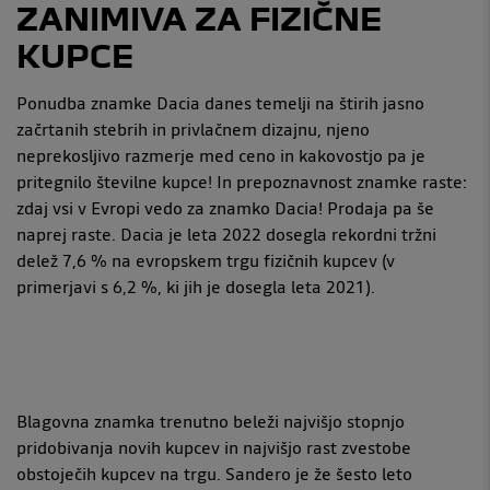
ZANIMIVA ZA FIZIČNE
KUPCE
Ponudba znamke Dacia danes temelji na štirih jasno
začrtanih stebrih in privlačnem dizajnu, njeno
neprekosljivo razmerje med ceno in kakovostjo pa je
pritegnilo številne kupce! In prepoznavnost znamke raste:
zdaj vsi v Evropi vedo za znamko Dacia! Prodaja pa še
naprej raste. Dacia je leta 2022 dosegla rekordni tržni
delež 7,6 % na evropskem trgu fizičnih kupcev (v
primerjavi s 6,2 %, ki jih je dosegla leta 2021).
Blagovna znamka trenutno beleži najvišjo stopnjo
pridobivanja novih kupcev in najvišjo rast zvestobe
obstoječih kupcev na trgu. Sandero je že šesto leto