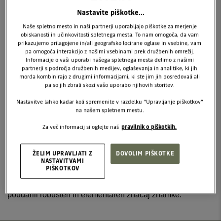
1980 na črno-belem logotipu.
Nastavite piškotke...
Naše spletno mesto in naši partnerji uporabljajo piškotke za merjenje
Skupina Renault je kupila romunskega proizvajalca vozil
obiskanosti in učinkovitosti spletnega mesta. To nam omogoča, da vam
Dacia leta 1999. Leta 2003 je logotip ščita prevzel modro
prikazujemo prilagojene in/ali geografsko locirane oglase in vsebine, vam
pa omogoča interakcijo z našimi vsebinami prek družbenih omrežij.
barvo in zaživel na Loganu (vozilo, ki je bilo prvič
Informacije o vaši uporabi našega spletnega mesta delimo z našimi
predstavljeno leta 2004). To je bil prvi logotip znamke, ki je
partnerji s področja družbenih medijev, oglaševanja in analitike, ki jih
presegel meje Romunije in postal prepoznaven po vsej
morda kombinirajo z drugimi informacijami, ki ste jim jih posredovali ali
pa so jih zbrali skozi vašo uporabo njihovih storitev.
Evropi! Nekaj let kasneje, ob predstavitvi vozila Dacia
Sandero leta 2008, je znamka predstavila nov logotip.
Nastavitve lahko kadar koli spremenite v razdelku “Upravljanje piškotkov”
na našem spletnem mestu.
Modro ozadje je bilo zamenjano s svetlo sivim, osrednji del
ščita pa je bil izrezan.
Za več informacij si oglejte naš
pravilnik o piškotkih.
Leta 2021 je bil uveden nov emblem, ki simbolizira
ŽELIM UPRAVLJATI Z
DOVOLIM PIŠKOTKE
zaupanje med znamko Dacia in njenimi kupci. Sestavljen
NASTAVITVAMI
PIŠKOTKOV
je bil iz medsebojno povezanih črk D in C ter petih črk
imena Dacia, napisanih z minimalistično pisavo, da bi
poudarili robusten in elementaren značaj znamke.