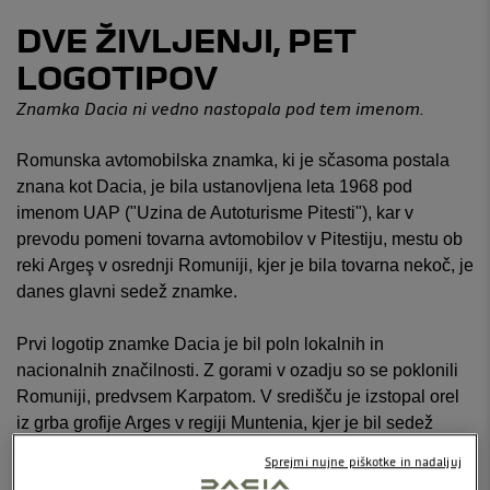
DVE ŽIVLJENJI, PET
LOGOTIPOV
Znamka
Dacia ni vedno nastopala pod tem imenom.
Romunska avtomobilska znamka, ki je sčasoma postala
znana kot Dacia, je bila ustanovljena leta 1968 pod
imenom UAP ("Uzina de Autoturisme Pitesti"), kar v
prevodu pomeni tovarna avtomobilov v Pitestiju, mestu ob
reki Argeş v osrednji Romuniji, kjer je bila tovarna nekoč, je
danes glavni sedež znamke.
Prvi logotip znamke Dacia je bil poln lokalnih in
nacionalnih značilnosti. Z gorami v ozadju so se poklonili
Romuniji, predvsem Karpatom. V središču je izstopal orel
iz grba grofije Arges v regiji Muntenia, kjer je bil sedež
znamke UAP. Ime Dacia, ki črpa navdih iz rimskega
Sprejmi nujne piškotke in nadaljuj
poimenovanja Romunije "Dacia", se je prvič pojavilo leta