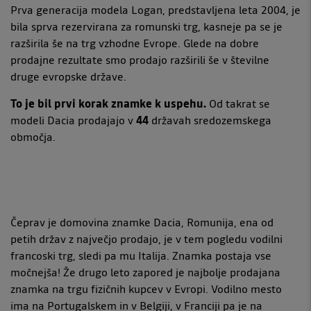
Prva generacija modela Logan, predstavljena leta 2004, je
bila sprva rezervirana za romunski trg, kasneje pa se je
razširila še na trg vzhodne Evrope. Glede na dobre
prodajne rezultate smo prodajo razširili še v številne
druge evropske države.
To je bil prvi korak znamke k uspehu.
Od takrat se
modeli Dacia prodajajo v
44
državah sredozemskega
območja.
Čeprav je domovina znamke Dacia, Romunija, ena od
petih držav z največjo prodajo, je v tem pogledu vodilni
francoski trg, sledi pa mu Italija. Znamka postaja vse
močnejša! Že drugo leto zapored je najbolje prodajana
znamka na trgu fizičnih kupcev v Evropi. Vodilno mesto
ima na Portugalskem in v Belgiji, v Franciji pa je na