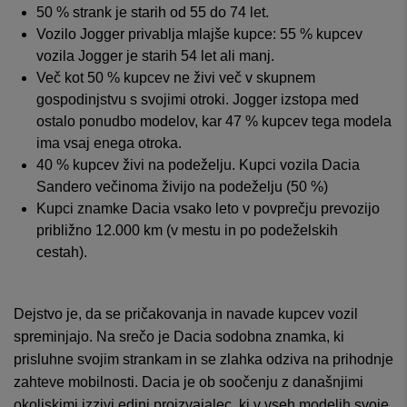
50 % strank je starih od 55 do 74 let.
Vozilo Jogger privablja mlajše kupce: 55 % kupcev
vozila Jogger je starih 54 let ali manj.
Več kot 50 % kupcev ne živi več v skupnem
gospodinjstvu s svojimi otroki. Jogger izstopa med
ostalo ponudbo modelov, kar 47 % kupcev tega modela
ima vsaj enega otroka.
40 % kupcev živi na podeželju. Kupci vozila Dacia
Sandero večinoma živijo na podeželju (50 %)
Kupci znamke Dacia vsako leto v povprečju prevozijo
približno 12.000 km (v mestu in po podeželskih
cestah).
Dejstvo je, da se pričakovanja in navade kupcev vozil
spreminjajo. Na srečo je Dacia sodobna znamka, ki
prisluhne svojim strankam in se zlahka odziva na prihodnje
zahteve mobilnosti. Dacia je ob soočenju z današnjimi
okoljskimi izzivi edini proizvajalec, ki v vseh modelih svoje