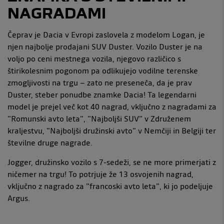
NAGRADAMI
Čeprav je Dacia v Evropi zaslovela z modelom Logan, je
njen najbolje prodajani SUV Duster. Vozilo Duster je na
voljo po ceni mestnega vozila, njegovo različico s
štirikolesnim pogonom pa odlikujejo vodilne terenske
zmogljivosti na trgu – zato ne preseneča, da je prav
Duster, steber ponudbe znamke Dacia! Ta legendarni
model je prejel več kot 40 nagrad, vključno z nagradami za
"Romunski avto leta", "Najboljši SUV" v Združenem
kraljestvu, "Najboljši družinski avto" v Nemčiji in Belgiji ter
številne druge nagrade.
Jogger, družinsko vozilo s 7-sedeži, se ne more primerjati z
ničemer na trgu! To potrjuje že 13 osvojenih nagrad,
vključno z nagrado za "francoski avto leta", ki jo podeljuje
Argus.