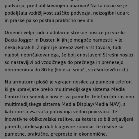
podvozja, pred oblikovanjem obarvan! Na ta način se je
podaljšala vzdržljivost zaščite podvozja, neizogibni udarci
in praske pa so postali praktično nevidni.
Omeniti velja tudi modularne strešne nosilce pri vozilu
Dacia Jogger in Duster, ki jih je mogoče namestiti v le
nekaj korakih. Z njimi je prevoz vseh vrst tovora, tudi
najbolj nepričakovanega, še bolj enostaven! Strešni nosilci
so nastavljivi od vzdolžnega do prečnega in prenesejo
obremenitev do 80 kg (kolesa, smuči, strešni kovčki itd.).
Na armaturni plošči je vgrajen nosilec za pametni telefon,
ki ga upravljate preko multimedijskega sistema Media
Control ter snemljiv nosilec za pametni telefon (ob zaslonu
multimedijskega sistema Media Display/Media NAV), s
katerim so vsa vaša potovanja vedno povezana. Te
inovativne oblikovalske rešitve, za katere so bili prijavljeni
patenti, utelešajo duh blagovne znamke: te rešitve so
pametne, praktične, preproste in ekonomične.