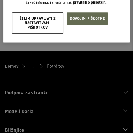
Za več informacij si oglejte naš
pravilnik o piškotkih.
ŽELIM UPRAVLJATI Z
DOVOLIM PIŠKOTKE
sledite nam na
NASTAVITVAMI
začetna stran
Facebooku
PIŠKOTKOV