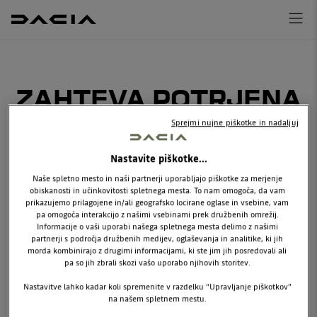
ZAHTEVA POTRJENA
Sprejmi nujne piškotke in nadaljuj
Nastavite piškotke...
Naše spletno mesto in naši partnerji uporabljajo piškotke za merjenje
obiskanosti in učinkovitosti spletnega mesta. To nam omogoča, da vam
HVALA!
prikazujemo prilagojene in/ali geografsko locirane oglase in vsebine, vam
pa omogoča interakcijo z našimi vsebinami prek družbenih omrežij.
Informacije o vaši uporabi našega spletnega mesta delimo z našimi
Pooblaščeni serviser bo kmalu vzpostavil
partnerji s področja družbenih medijev, oglaševanja in analitike, ki jih
stik z vami.
morda kombinirajo z drugimi informacijami, ki ste jim jih posredovali ali
pa so jih zbrali skozi vašo uporabo njihovih storitev.
Nastavitve lahko kadar koli spremenite v razdelku “Upravljanje piškotkov”
na našem spletnem mestu.