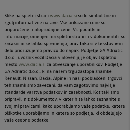
Slike na spletni strani
www.dacia.si
so le simbolične in
zgolj informativne narave. Vse prikazane cene so
priporočene maloprodajne cene. Vsi podatki in
informacije, omenjeni na spletni strani in v dokumentih, so
začasni in se lahko spremenijo, prav tako si v tekstovnem
delu pridružujemo pravico do napak. Podjetje GA Adriatic
d.o.o., uvoznik vozil Dacia v Sloveniji, je objavil spletno
mesto
www.dacia.si
za obveščanje uporabnikov. Podjetje
GA Adriatic d.o.o., ki na našem trgu zastopa znamke
Renault, Nissan, Dacia, Alpine in naši pooblaščeni trgovci
teh znamk smo zavezani, da vam zagotovimo najvišje
standarde varstva podatkov in zasebnosti. Kot taki smo
pripravili niz dokumentov, v katerih se lahko seznanite s
svojimi pravicami, kako uporabljamo vaše podatke, katere
piškotke uporabljamo in katera so podjetja, ki obdelujejo
vaše osebne podatke.