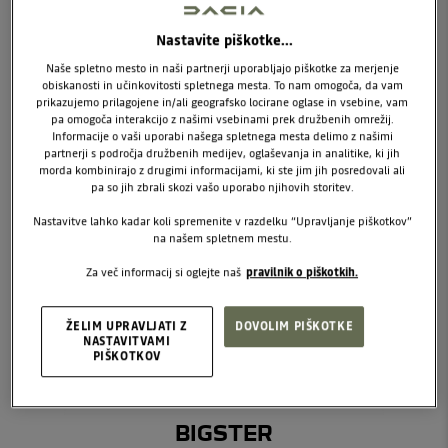
Nastavite piškotke...
Naše spletno mesto in naši partnerji uporabljajo piškotke za merjenje
obiskanosti in učinkovitosti spletnega mesta. To nam omogoča, da vam
prikazujemo prilagojene in/ali geografsko locirane oglase in vsebine, vam
pa omogoča interakcijo z našimi vsebinami prek družbenih omrežij.
Informacije o vaši uporabi našega spletnega mesta delimo z našimi
partnerji s področja družbenih medijev, oglaševanja in analitike, ki jih
morda kombinirajo z drugimi informacijami, ki ste jim jih posredovali ali
DUSTER
pa so jih zbrali skozi vašo uporabo njihovih storitev.
Nastavitve lahko kadar koli spremenite v razdelku “Upravljanje piškotkov”
na našem spletnem mestu.
Za več informacij si oglejte naš
pravilnik o piškotkih.
ŽELIM UPRAVLJATI Z
DOVOLIM PIŠKOTKE
NASTAVITVAMI
PIŠKOTKOV
BIGSTER