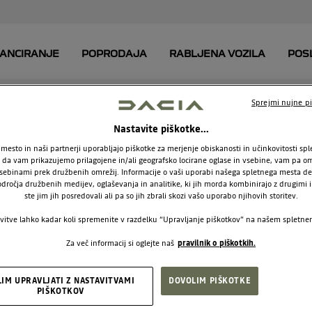
Sprejmi nujne pi
Nastavite piškotke...
ZAHTEVA POTRJEN
mesto in naši partnerji uporabljajo piškotke za merjenje obiskanosti in učinkovitosti sp
a vam prikazujemo prilagojene in/ali geografsko locirane oglase in vsebine, vam pa om
sebinami prek družbenih omrežij. Informacije o vaši uporabi našega spletnega mesta de
odročja družbenih medijev, oglaševanja in analitike, ki jih morda kombinirajo z drugimi i
ste jim jih posredovali ali pa so jih zbrali skozi vašo uporabo njihovih storitev.
HVALA!
vitve lahko kadar koli spremenite v razdelku “Upravljanje piškotkov” na našem spletn
Za več informacij si oglejte naš
pravilnik o piškotkih.
ščeni prodajalec bo kmalu vzpostavil stik 
na tekočem z novicami o znamki Dacia in no
LIM UPRAVLJATI Z NASTAVITVAMI
DOVOLIM PIŠKOTKE
PIŠKOTKOV