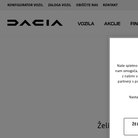
Naše spletno 
nam omogoča, d
z našimi v
partnerji s p
Nasta
Poobla
Želite biti 
ŽE