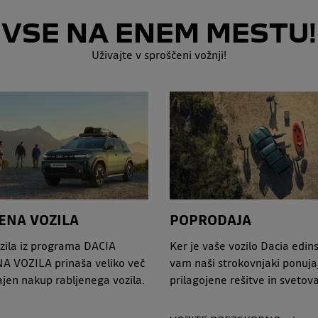
VSE NA ENEM MESTU!
Uživajte v sproščeni vožnji!
ENA VOZILA
POPRODAJA
ozila iz programa DACIA
Ker je vaše vozilo Dacia edin
A VOZILA prinaša veliko več
vam naši strokovnjaki ponuja
ajen nakup rabljenega vozila.
prilagojene rešitve in svetov