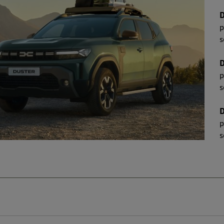
D
p
s
D
p
D
p