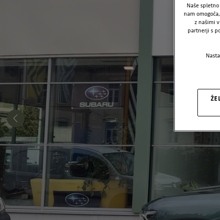
Naše spletno 
nam omogoča, d
z našimi v
partnerji s p
Nasta
ŽE