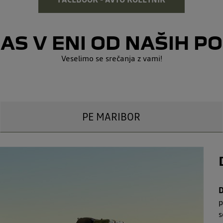
NAS V ENI OD NAŠIH P
Veselimo se srečanja z vami!
PE MARIBOR
D
p
s