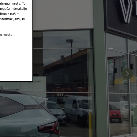
letnega mesta. To
ogoča interakcijo
limo z našimi
nformacijami, ki
em mestu.