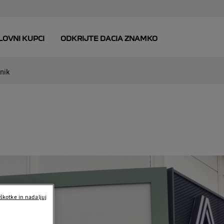
tnik
škotke in nadaljuj