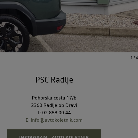
1
/
4
PSC Radlje
Pohorska cesta 17/b
2360 Radlje ob Dravi
T: 02 888 00 44
E:
info@avtokoletnik.com
INSTAGRAM - AVTO KOLETNIK