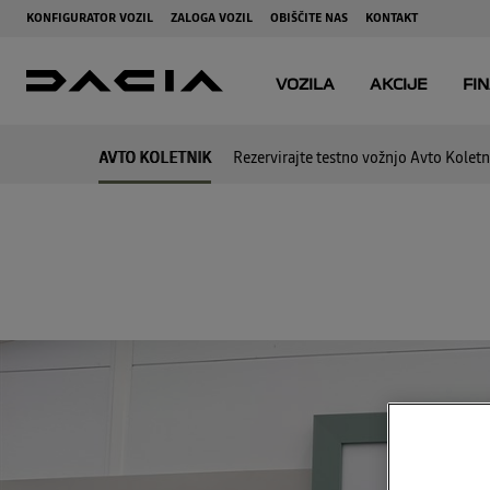
AVTO KOLETNIK
Rezervirajte testno vožnjo Avto Koletn