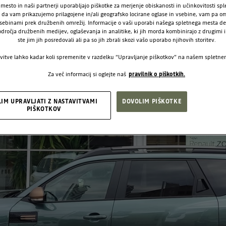
mesto in naši partnerji uporabljajo piškotke za merjenje obiskanosti in učinkovitosti sp
a vam prikazujemo prilagojene in/ali geografsko locirane oglase in vsebine, vam pa om
sebinami prek družbenih omrežij. Informacije o vaši uporabi našega spletnega mesta de
odročja družbenih medijev, oglaševanja in analitike, ki jih morda kombinirajo z drugimi i
ste jim jih posredovali ali pa so jih zbrali skozi vašo uporabo njihovih storitev.
vitve lahko kadar koli spremenite v razdelku “Upravljanje piškotkov” na našem spletn
Za več informacij si oglejte naš
pravilnik o piškotkih.
LIM UPRAVLJATI Z NASTAVITVAMI
DOVOLIM PIŠKOTKE
PIŠKOTKOV