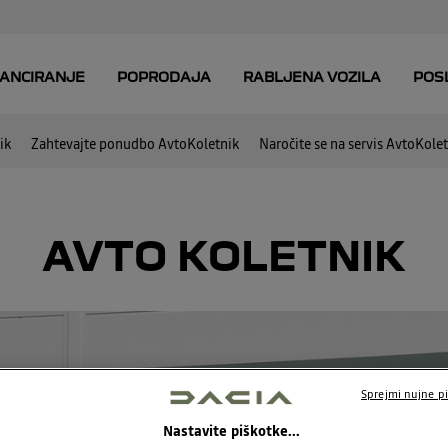
ik
Zahtevajte ponudbo AvtoKoletnik
Naročite se na servis AvtoKole
AVTO KOLETNIK
Sprejmi nujne pi
Nastavite piškotke...