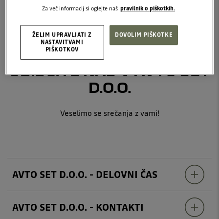
SLEDITE NA:
Za več informacij si oglejte naš
pravilnik o piškotkih.
FACEBOOK - AVTO SET
ŽELIM UPRAVLJATI Z
DOVOLIM PIŠKOTKE
NASTAVITVAMI
PIŠKOTKOV
OBIŠČITE NAS V AVTO SET
D.O.O.
Veselimo se srečanja z vami!
AVTO SET D.O.O. - DELOVNI ČAS
AVTO SET D.O.O. - KONTAKTI