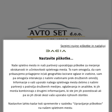
Sprejmi nujne piškotke in nadaljuj
Nastavite piškotke...
Naše spletno mesto in naši partnerji uporabljajo piškotke za merjenje
VZPOSTAVITE STIK:
obiskanosti in učinkovitosti spletnega mesta. To nam omogoča, da vam
prikazujemo prilagojene in/ali geografsko locirane oglase in vsebine, vam
pa omogoča interakcijo z našimi vsebinami prek družbenih omrežij.
Informacije o vaši uporabi našega spletnega mesta delimo z našimi
Dragomelj 26
partnerji s področja družbenih medijev, oglaševanja in analitike, ki jih
1230 Domžale
morda kombinirajo z drugimi informacijami, ki ste jim jih posredovali ali
pa so jih zbrali skozi vašo uporabo njihovih storitev.
T: 01 562 71 11
E:
info@avtoset.si
Nastavitve lahko kadar koli spremenite v razdelku “Upravljanje piškotkov”
na našem spletnem mestu.