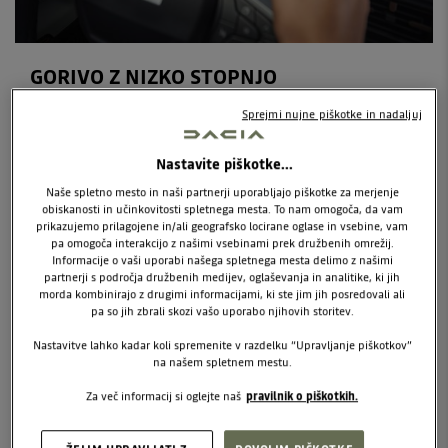
GORIVO Z NIZKO STOPNJO
ONESNAŽEVANJA
Sprejmi nujne piškotke in nadaljuj
LPG je alternativno avtomobilsko gorivo, sestavljeno
iz mešanice lahkih ogljikovodikov, predvsem propana
Nastavite piškotke...
in butana. V avtomobilskem sektorju govorimo o LPG-
Naše spletno mesto in naši partnerji uporabljajo piškotke za merjenje
obiskanosti in učinkovitosti spletnega mesta. To nam omogoča, da vam
c, torej avtoplinu.
prikazujemo prilagojene in/ali geografsko locirane oglase in vsebine, vam
pa omogoča interakcijo z našimi vsebinami prek družbenih omrežij.
Tako v primerjavi z bencinom kot z dizelskim gorivom
Informacije o vaši uporabi našega spletnega mesta delimo z našimi
partnerji s področja družbenih medijev, oglaševanja in analitike, ki jih
ima LPG-c bistveno boljši okoljski dosežek na številnih
morda kombinirajo z drugimi informacijami, ki ste jim jih posredovali ali
področjih, predvsem zato, ker omejuje količino
pa so jih zbrali skozi vašo uporabo njihovih storitev.
toplogrednih plinov, ki se sproščajo v ozračje.
Nastavitve lahko kadar koli spremenite v razdelku “Upravljanje piškotkov”
na našem spletnem mestu.
Za več informacij si oglejte naš
pravilnik o piškotkih.