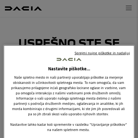
USPEŠNO STE SE
PRIJAVILI NA E-
Sprejmi nujne piškotke in nadaljuj
NOVICE
Nastavite piškotke...
Naše spletno mesto in naši partnerji uporabljajo piškotke za merjenje
obiskanosti in učinkovitosti spletnega mesta. To nam omogoča, da vam
prikazujemo prilagojene in/ali geografsko locirane oglase in vsebine, vam
pa omogoča interakcijo z našimi vsebinami prek družbenih omrežij.
Informacije o vaši uporabi našega spletnega mesta delimo z našimi
partnerji s področja družbenih medijev, oglaševanja in analitike, ki jih
HVALA!
morda kombinirajo z drugimi informacijami, ki ste jim jih posredovali ali
pa so jih zbrali skozi vašo uporabo njihovih storitev.
Nastavitve lahko kadar koli spremenite v razdelku “Upravljanje piškotkov”
na našem spletnem mestu.