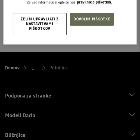
Za več informacij si oglejte naš
pravilnik o piškotkih.
sledite nam na
ŽELIM UPRAVLJATI Z
DOVOLIM PIŠKOTKE
začetna stran
NASTAVITVAMI
Facebooku
PIŠKOTKOV