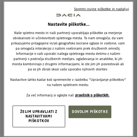
Trajanje najema:
4 leta
Sprejmi nujne piškotke in nadaljuj
Skupno število km:
60.000 km
Nastavite piškotke...
Mesečni najem vključuje:
Naše spletno mesto in naši partnerji uporabljajo piškotke za merjenje
- Avtomobilsko zavarovanje
obiskanosti in učinkovitosti spletnega mesta. To nam omogoča, da vam
- Redno vzdrževanje
prikazujemo prilagojene in/ali geografsko locirane oglase in vsebine, vam
pa omogoča interakcijo z našimi vsebinami prek družbenih omrežij.
- Komplet zimskih pnevmatik
Informacije o vaši uporabi našega spletnega mesta delimo z našimi
- Hramba, montaža in centriranje pnevmatik
partnerji s področja družbenih medijev, oglaševanja in analitike, ki jih
morda kombinirajo z drugimi informacijami, ki ste jim jih posredovali ali
pa so jih zbrali skozi vašo uporabo njihovih storitev.
ŽELIM PONUDBO ZA PODJETJE
Nastavitve lahko kadar koli spremenite v razdelku “Upravljanje piškotkov”
na našem spletnem mestu.
Za več informacij si oglejte naš
pravilnik o piškotkih.
ŽELIM UPRAVLJATI Z
DOVOLIM PIŠKOTKE
PODROBNEJE O PONUDBI
NASTAVITVAMI
PIŠKOTKOV