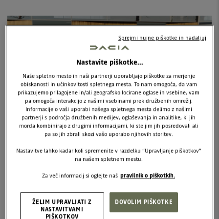
Sprejmi nujne piškotke in nadaljuj
Nastavite piškotke...
Naše spletno mesto in naši partnerji uporabljajo piškotke za merjenje
obiskanosti in učinkovitosti spletnega mesta. To nam omogoča, da vam
prikazujemo prilagojene in/ali geografsko locirane oglase in vsebine, vam
pa omogoča interakcijo z našimi vsebinami prek družbenih omrežij.
Informacije o vaši uporabi našega spletnega mesta delimo z našimi
partnerji s področja družbenih medijev, oglaševanja in analitike, ki jih
morda kombinirajo z drugimi informacijami, ki ste jim jih posredovali ali
pa so jih zbrali skozi vašo uporabo njihovih storitev.
HYBRID TEHNOLOGIJA
Nastavitve lahko kadar koli spremenite v razdelku “Upravljanje piškotkov”
na našem spletnem mestu.
Kombinacija bencinskega in električnega motorja za
Za več informacij si oglejte naš
pravilnik o piškotkih.
varčnejšo, tišjo in okolju prijaznejšo vožnjo — brez priklopa
na polnilnik.
ŽELIM UPRAVLJATI Z
DOVOLIM PIŠKOTKE
NASTAVITVAMI
PIŠKOTKOV