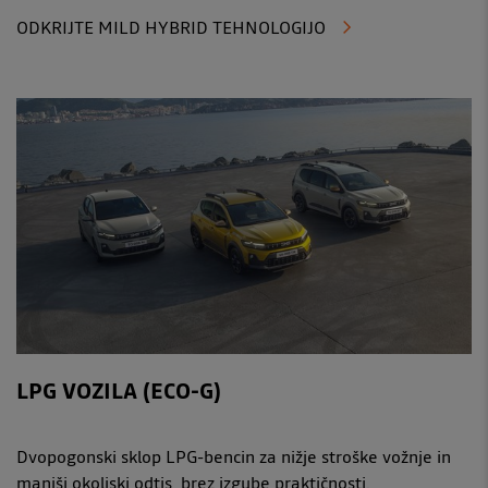
ODKRIJTE MILD HYBRID TEHNOLOGIJO
LPG VOZILA (ECO-G)
Dvopogonski sklop LPG-bencin za nižje stroške vožnje in
manjši okoljski odtis, brez izgube praktičnosti.