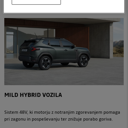
ODKRIJTE HYBRID TEHNOLOGIJO
MILD HYBRID VOZILA
Sistem 48V, ki motorju z notranjim zgorevanjem pomaga
pri zagonu in pospeševanju ter znižuje porabo goriva.